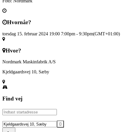
Foto: Nordmark
Hvornår?
torsdag 15. februar 2024 19:00
7:00pm
-
9:30pm
(GMT+01:00)
Hvor?
Nordmark Maskinfabrik A/S
Kjeldgaardsvej 10, Sæby
Find vej
Address
-
Virksomhedsbesøg
Destination
på
Address