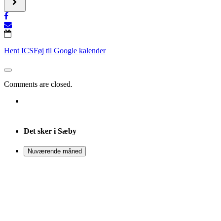
Nordmark
-
Maskinfabrik
Virksomhedsbesøg
A/S
på
[]
Nordmark
Maskinfabrik
A/S
Hent ICS
Føj til Google kalender
[]
Comments are closed.
Det sker i Sæby
Nuværende måned