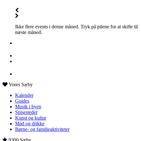
Ikke flere events i denne måned. Tryk på pilene for at skifte til
næste måned.
Vores Sæby
Kalender
Guides
Musik i byen
Spisesteder
Kunst og kultur
Mad og drikke
Børne- og familieaktiviteter
9300 Sæby