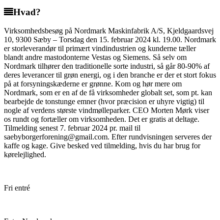
Hvad?
Virksomhedsbesøg på Nordmark Maskinfabrik A/S, Kjeldgaardsvej
10, 9300 Sæby – Torsdag den 15. februar 2024 kl. 19.00. Nordmark
er storleverandør til primært vindindustrien og kunderne tæller
blandt andre mastodonterne Vestas og Siemens. Så selv om
Nordmark tilhører den traditionelle sorte industri, så går 80-90% af
deres leverancer til grøn energi, og i den branche er der et stort fokus
på at forsyningskæderne er grønne. Kom og hør mere om
Nordmark, som er en af de få virksomheder globalt set, som pt. kan
bearbejde de tonstunge emner (hvor præcision er uhyre vigtig) til
nogle af verdens største vindmølleparker. CEO Morten Mørk viser
os rundt og fortæller om virksomheden. Det er gratis at deltage.
Tilmelding senest 7. februar 2024 pr. mail til
saebyborgerforening@gmail.com. Efter rundvisningen serveres der
kaffe og kage. Give besked ved tilmelding, hvis du har brug for
kørelejlighed.
Fri entré