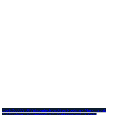
15
feb
19:00
21:30
Virksomhedsbesøg på Nordmark Maskinfabrik
A/S
Nordmark Maskinfabrik A/S
, Kjeldgaardsvej 10, Sæby