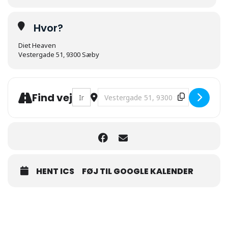
Hvor?
Diet Heaven
Vestergade 51, 9300 Sæby
Address - Strandmarked i Sæby [of7cf0gN
Destination Address - Strandmark
Find vej
HENT ICS
FØJ TIL GOOGLE KALENDER