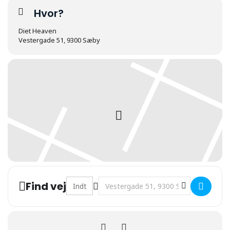
Hvor?
Diet Heaven
Vestergade 51, 9300 Sæby
Address - STRANDEN åbner []
Destination Address - STRANDEN åb
Find vej