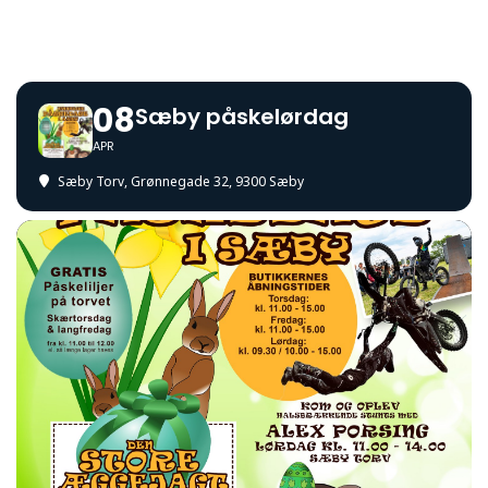
08
Sæby påskelørdag
APR
Sæby Torv
, Grønnegade 32, 9300 Sæby