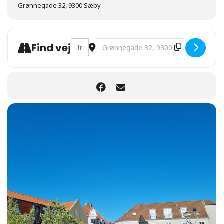
Grønnegade 32, 9300 Sæby
Address - Sæby påskelørdag [WbrakBVv0]
Destination Address - Sæby påskel
Find vej