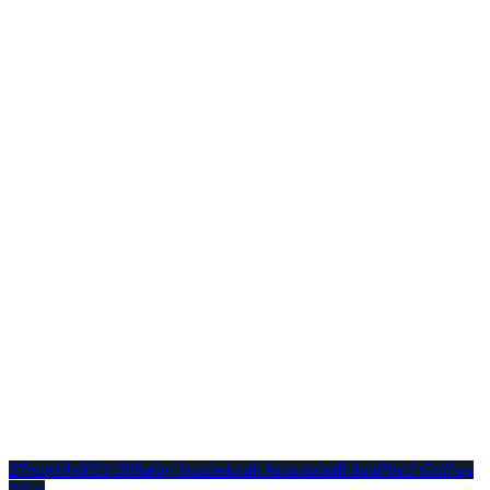
27
maj
19:00
21:30
Sæby Jazzfestival: Ammitzbøll duo
Pier2 Grill og
Ishus