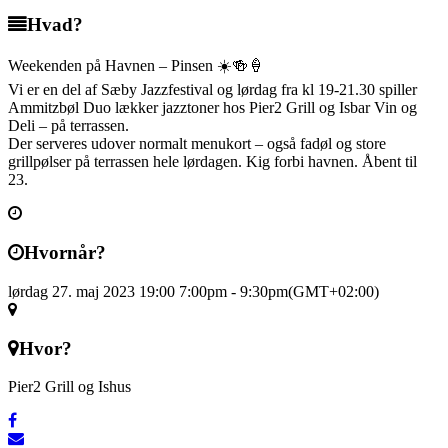
Hvad?
Weekenden på Havnen – Pinsen ☀️🍻🍦
Vi er en del af Sæby Jazzfestival og lørdag fra kl 19-21.30 spiller
Ammitzbøl Duo lækker jazztoner hos Pier2 Grill og Isbar Vin og
Deli – på terrassen.
Der serveres udover normalt menukort – også fadøl og store
grillpølser på terrassen hele lørdagen. Kig forbi havnen. Åbent til
23.
Hvornår?
lørdag 27. maj 2023 19:00
7:00pm
-
9:30pm
(GMT+02:00)
Hvor?
Pier2 Grill og Ishus