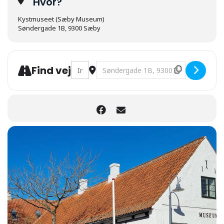
Hvor?
Kystmuseet (Sæby Museum)
Søndergade 1B, 9300 Sæby
Address - Nissen er en kunstig mand [fo
Destination Address - Nissen er e
Find vej