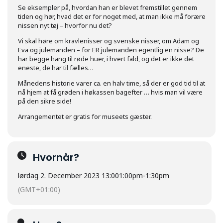
Se eksempler på, hvordan han er blevet fremstillet gennem
tiden og hør, hvad det er for noget med, at man ikke må forære
nissen nyt tøj – hvorfor nu det?
Vi skal høre om kravlenisser og svenske nisser, om Adam og
Eva og julemanden – for ER julemanden egentlig en nisse? De
har begge hang til røde huer, i hvert fald, og det er ikke det
eneste, de har til fælles…
Månedens historie varer ca. en halv time, så der er god tid til at
nå hjem at få grøden i høkassen bagefter … hvis man vil være
på den sikre side!
Arrangementet er gratis for museets gæster.
Hvornår?
lørdag 2. December 2023 13:00
1:00pm
-
1:30pm
(GMT+01:00)