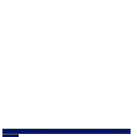
27
aug
10:00
Kom med på Gå Tur med Hjerteforeningen
Pier2 Grill
og Ishus