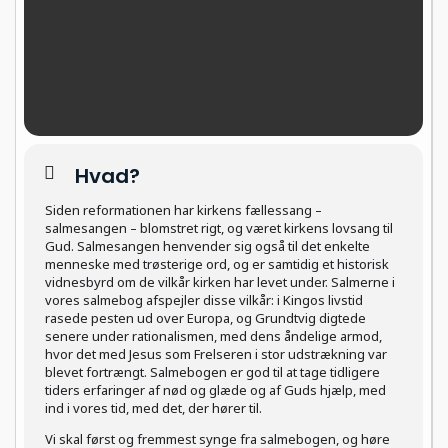
Hvad?
Siden reformationen har kirkens fællessang –
salmesangen – blomstret rigt, og været kirkens lovsang til
Gud. Salmesangen henvender sig også til det enkelte
menneske med trøsterige ord, og er samtidig et historisk
vidnesbyrd om de vilkår kirken har levet under. Salmerne i
vores salmebog afspejler disse vilkår: i Kingos livstid
rasede pesten ud over Europa, og Grundtvig digtede
senere under rationalismen, med dens åndelige armod,
hvor det med Jesus som Frelseren i stor udstrækning var
blevet fortrængt. Salmebogen er god til at tage tidligere
tiders erfaringer af nød og glæde og af Guds hjælp, med
ind i vores tid, med det, der hører til.
Vi skal først og fremmest synge fra salmebogen, og høre