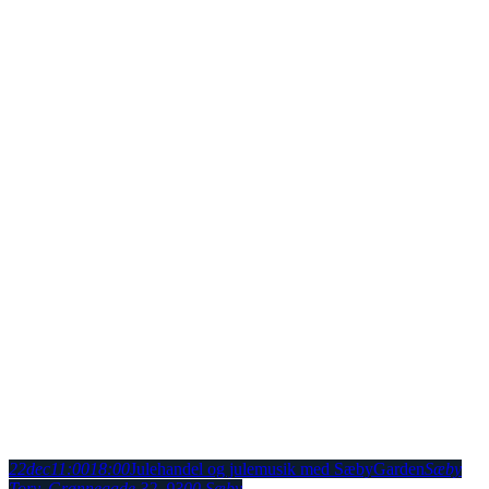
22
dec
11:00
18:00
Julehandel og julemusik med SæbyGarden
Sæby
Torv
, Grønnegade 32, 9300 Sæby