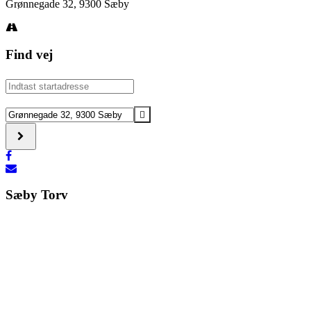
Grønnegade 32, 9300 Sæby
Find vej
Address
-
Julehandel
Destination
og
Address
julemusik
-
med
Julehandel
SæbyGarden
og
[]
julemusik
med
Sæby Torv
SæbyGarden
[]