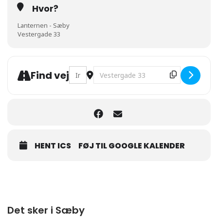
Hvor?
Lanternen - Sæby
Vestergade 33
Address - Jazz med Advokaterne [q39FPYS
Destination Address - Jazz med Ad
Find vej
HENT ICS
FØJ TIL GOOGLE KALENDER
Det sker i Sæby