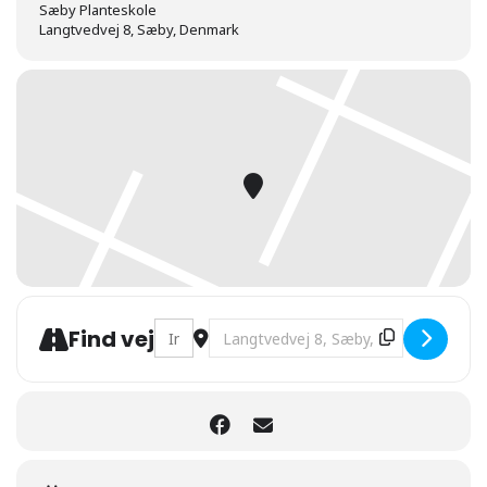
Sæby Planteskole
Langtvedvej 8, Sæby, Denmark
Address - Havensdag [KS7GUS4Hy]
Destination Address - Havensdag 
Find vej