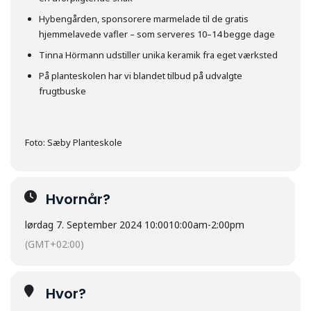
Hybengården, sponsorere marmelade til de gratis
hjemmelavede vafler – som serveres 10–14 begge dage
Tinna Hörmann udstiller unika keramik fra eget værksted
På planteskolen har vi blandet tilbud på udvalgte
frugtbuske
Foto: Sæby Planteskole
Hvornår?
lørdag 7. September 2024 10:00
10:00am
-
2:00pm
(GMT+02:00)
Hvor?