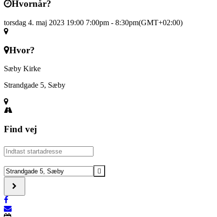
Hvornår?
torsdag 4. maj 2023 19:00
7:00pm
-
8:30pm
(GMT+02:00)
Hvor?
Sæby Kirke
Strandgade 5, Sæby
Find vej
Address
-
Frihedsgudstjeneste
Destination
–
Address
Sæby
-
Kirke
Frihedsgudstjeneste
–
–
Musikkorps
Sæby