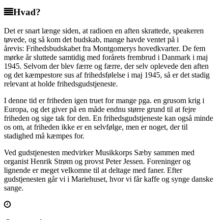
Hvad?
Det er snart længe siden, at radioen en aften skrattede, speakeren
tøvede, og så kom det budskab, mange havde ventet på i
årevis: Frihedsbudskabet fra Montgomerys hovedkvarter. De fem
mørke år sluttede samtidig med forårets frembrud i Danmark i maj
1945. Selvom der blev færre og færre, der selv oplevede den aften
og det kæmpestore sus af frihedsfølelse i maj 1945, så er det stadig
relevant at holde frihedsgudstjeneste.
I denne tid er friheden igen truet for mange pga. en grusom krig i
Europa, og det giver på en måde endnu større grund til at fejre
friheden og sige tak for den. En frihedsgudstjeneste kan også minde
os om, at friheden ikke er en selvfølge, men er noget, der til
stadighed må kæmpes for.
Ved gudstjenesten medvirker Musikkorps Sæby sammen med
organist Henrik Strøm og provst Peter Jessen. Foreninger og
lignende er meget velkomne til at deltage med faner. Efter
gudstjenesten går vi i Mariehuset, hvor vi får kaffe og synge danske
sange.