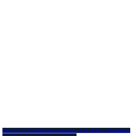
04
maj
19:00
20:30
Frihedsgudstjeneste – Sæby Kirke – Musikkorps
Sæby
Sæby Kirke
, Strandgade 5, Sæby