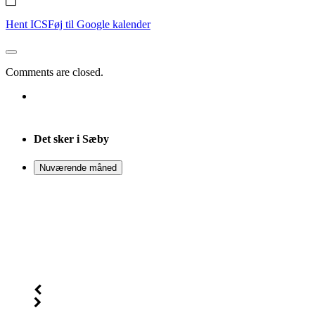
Sæby
Kirke
[]
–
Hent ICS
Føj til Google kalender
Musikkorps
Sæby
[]
Comments are closed.
Det sker i Sæby
Nuværende måned