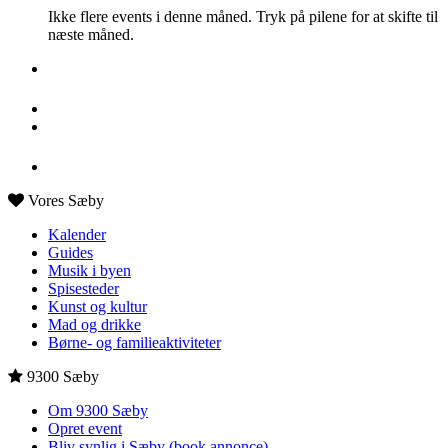
Ikke flere events i denne måned. Tryk på pilene for at skifte til
næste måned.
Vores Sæby
Kalender
Guides
Musik i byen
Spisesteder
Kunst og kultur
Mad og drikke
Børne- og familieaktiviteter
9300 Sæby
Om 9300 Sæby
Opret event
Bliv synlig i Sæby (book annonce)