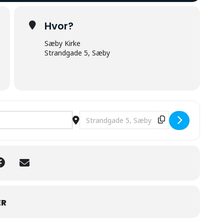
Hvor?
Sæby Kirke
Strandgade 5, Sæby
REHQQ5f3]
Destination Address - Aftenmeditation
ER