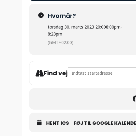
Hvornår?
torsdag 30. marts 2023 20:00
8:00pm
-
8:28pm
(GMT+02:00)
Address - Aftenmeditation [h
Find vej
HENT ICS
FØJ TIL GOOGLE KALEND