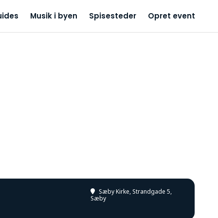
uides
Musik i byen
Spisesteder
Opret event
Sæby Kirke
, Strandgade 5,
Sæby