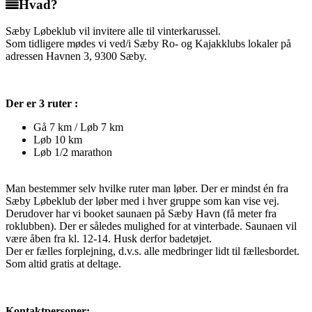
Hvad?
Sæby Løbeklub vil invitere alle til vinterkarussel.
Som tidligere mødes vi ved/i Sæby Ro- og Kajakklubs lokaler på
adressen Havnen 3, 9300 Sæby.
Der er 3 ruter :
Gå 7 km / Løb 7 km
Løb 10 km
Løb 1/2 marathon
Man bestemmer selv hvilke ruter man løber. Der er mindst én fra
Sæby Løbeklub der løber med i hver gruppe som kan vise vej.
Derudover har vi booket saunaen på Sæby Havn (få meter fra
roklubben). Der er således mulighed for at vinterbade. Saunaen vil
være åben fra kl. 12-14. Husk derfor badetøjet.
Der er fælles forplejning, d.v.s. alle medbringer lidt til fællesbordet.
Som altid gratis at deltage.
Kontaktpersoner: