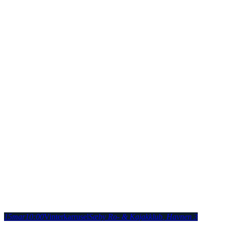
15
mar
10:00
Vinterkarrusel
Sæby Ro- & Kajakklub
, Havnen 3