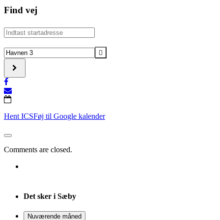
Find vej
Address
-
Vinterkarrusel
Destination
[]
Address
-
Vinterkarrusel
[]
Hent ICS
Føj til Google kalender
Comments are closed.
Det sker i Sæby
Nuværende måned