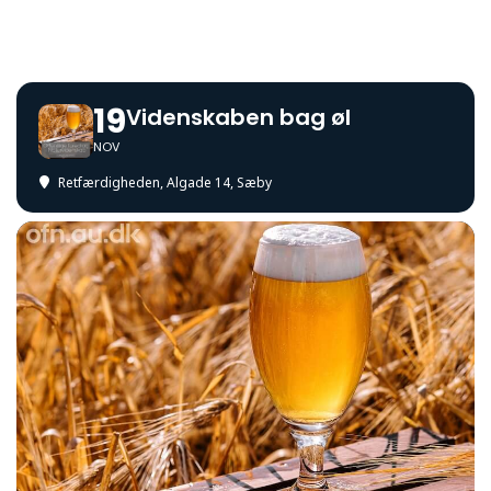
19
Videnskaben bag øl
NOV
Retfærdigheden
, Algade 14, Sæby