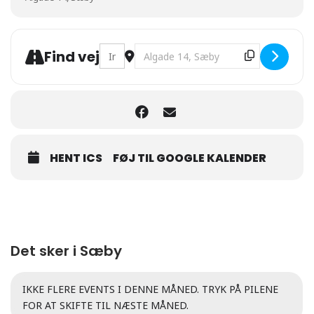
Address - Videnskaben bag øl [rV9QOqODx
Destination Address - Videnskaben
Find vej
HENT ICS
FØJ TIL GOOGLE KALENDER
Det sker i Sæby
IKKE FLERE EVENTS I DENNE MÅNED. TRYK PÅ PILENE
FOR AT SKIFTE TIL NÆSTE MÅNED.