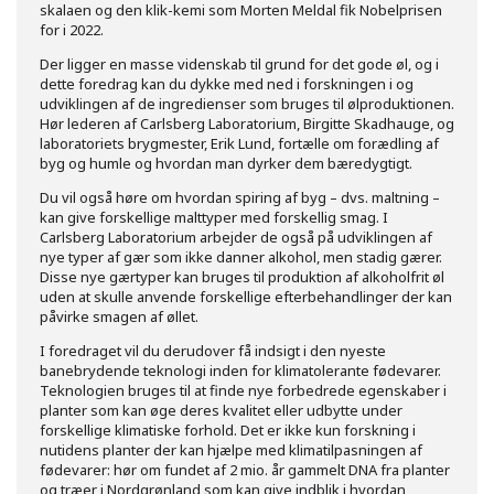
skalaen og den klik-kemi som Morten Meldal fik Nobelprisen
for i 2022.
Der ligger en masse videnskab til grund for det gode øl, og i
dette foredrag kan du dykke med ned i forskningen i og
udviklingen af de ingredienser som bruges til ølproduktionen.
Hør lederen af Carlsberg Laboratorium, Birgitte Skadhauge, og
laboratoriets brygmester, Erik Lund, fortælle om forædling af
byg og humle og hvordan man dyrker dem bæredygtigt.
Du vil også høre om hvordan spiring af byg – dvs. maltning –
kan give forskellige malttyper med forskellig smag. I
Carlsberg Laboratorium arbejder de også på udviklingen af
nye typer af gær som ikke danner alkohol, men stadig gærer.
Disse nye gærtyper kan bruges til produktion af alkoholfrit øl
uden at skulle anvende forskellige efterbehandlinger der kan
påvirke smagen af øllet.
I foredraget vil du derudover få indsigt i den nyeste
banebrydende teknologi inden for klimatolerante fødevarer.
Teknologien bruges til at finde nye forbedrede egenskaber i
planter som kan øge deres kvalitet eller udbytte under
forskellige klimatiske forhold. Det er ikke kun forskning i
nutidens planter der kan hjælpe med klimatilpasningen af
fødevarer: hør om fundet af 2 mio. år gammelt DNA fra planter
og træer i Nordgrønland som kan give indblik i hvordan