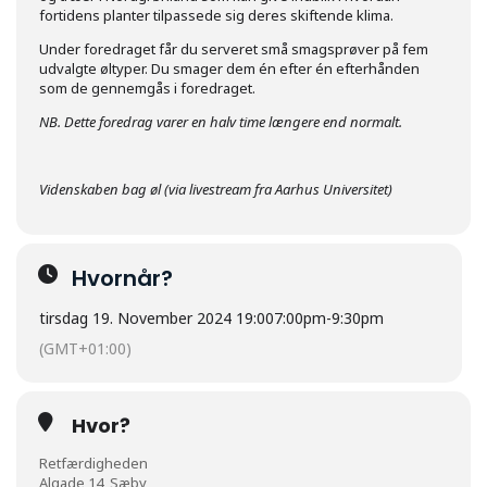
fortidens planter tilpassede sig deres skiftende klima.
Under foredraget får du serveret små smagsprøver på fem
udvalgte øltyper. Du smager dem én efter én efterhånden
som de gennemgås i foredraget.
NB. Dette foredrag varer en halv time længere end normalt.
Videnskaben bag øl (via livestream fra Aarhus Universitet)
Hvornår?
tirsdag 19. November 2024 19:00
7:00pm
-
9:30pm
(GMT+01:00)
Hvor?
Retfærdigheden
Algade 14, Sæby