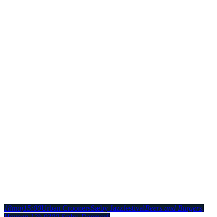
18
maj
15:00
Urban Crooners
Sæby Jazzfestival
Beers and Burgers
,
Havnen 12b 9300 Sæby, Denmark