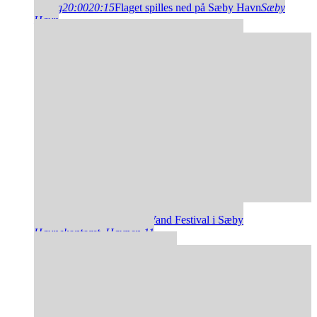
14
aug
20:00
20:15
Flaget spilles ned på Sæby Havn
Sæby
Havn
15
aug
11:00
15:00
SUP & Vand Festival i Sæby
Havnekontoret
, Havnen 11