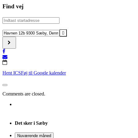
Find vej
Address
-
Urban
Destination
Crooners
Address
[]
-
Urban
Crooners
[]
Hent ICS
Føj til Google kalender
Comments are closed.
Det sker i Sæby
Nuværende måned