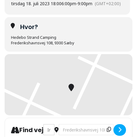
tirsdag 18. juli 2023 18:00
6:00pm
-
9:00pm
(GMT+02:00)
Hvor?
Hedebo Strand Camping
Frederikshavnsvej 108, 9300 Sæby
Address - Træf med gamle og nye motorcyk
Destination Address - Træf med g
Find vej