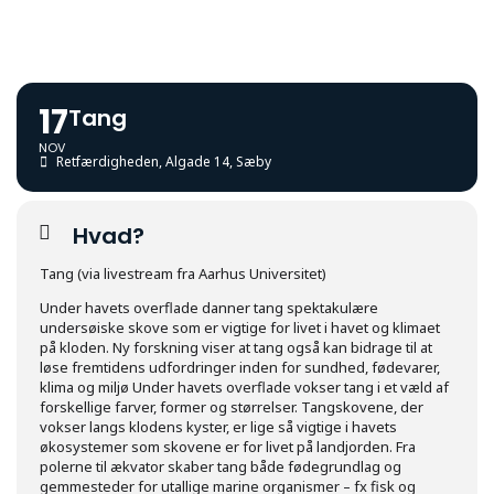
17
Tang
NOV
Retfærdigheden
, Algade 14, Sæby
Hvad?
Tang (via livestream fra Aarhus Universitet)
Under havets overflade danner tang spektakulære
undersøiske skove som er vigtige for livet i havet og klimaet
på kloden. Ny forskning viser at tang også kan bidrage til at
løse fremtidens udfordringer inden for sundhed, fødevarer,
klima og miljø Under havets overflade vokser tang i et væld af
forskellige farver, former og størrelser. Tangskovene, der
vokser langs klodens kyster, er lige så vigtige i havets
økosystemer som skovene er for livet på landjorden. Fra
polerne til ækvator skaber tang både fødegrundlag og
gemmesteder for utallige marine organismer – fx fisk og