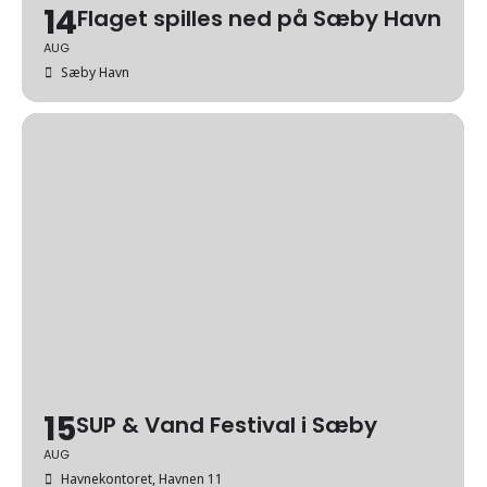
14
Flaget spilles ned på Sæby Havn
AUG
Sæby Havn
15
SUP & Vand Festival i Sæby
AUG
Havnekontoret
, Havnen 11