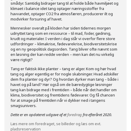
smådyr. Samtidig bidrager tang til at holde både havmiljøet og
klimaet i balance idet tang optager næringsstoffer fra
havvandet, optager CO2 fra atmosfæren, producerer ilt og
modvirker forsuring af havet.
Mennesker overalt på kloden har siden tidernes morgen
udnyttet tang som en ressource – til mad, foder, gødning,
krudt og materialer. I verden i dag står vi overfor flere store
udfordringer – klimakrise, fødevarekrise, biodiversitetskrise
og en ny geopolitisk dagsorden. Tang bliver ofte nævnt som
en løsning der kan redde verden – men kan det nu virkelig
være rigtigt?
Tang er faktisk ikke planter – tang er alger. Kom og hør hvad
tang og alger egentlig er for nogle skabninger. Hvad adskiller
dem fra planter og dyr? Og hvordan dyrker man tang – både i
havet og på land? Hør også om de bæredygtige løsninger
tang kan bidrage med i fremtiden – både når det handler om
klima, biodiversitet og fremtidens fødevarer. Og få chancen
for at smage på fremtiden når vi dykker ned i tangens
smagsunivers.
Dette er en opdateret udgave af et
foredrag
fra efteråret 2020.
Læs mere om foredraget, se billeder og læs om evt.
pladsreservation