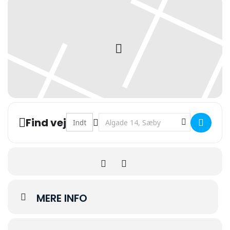
Address - Tang []
Destination Address - Tang []
Find vej
MERE INFO