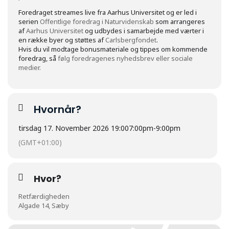
Foredraget streames live fra Aarhus Universitet og er led i
serien
Offentlige foredrag i Naturvidenskab
som arrangeres
af
Aarhus Universitet
og udbydes i samarbejde med værter i
en række byer og støttes af
Carlsbergfondet
.
Hvis du vil modtage bonusmateriale og tippes om kommende
foredrag, så
følg foredragenes nyhedsbrev eller sociale
medier.
Hvornår?
tirsdag 17. November 2026 19:00
7:00pm
-
9:00pm
(GMT+01:00)
Hvor?
Retfærdigheden
Algade 14, Sæby