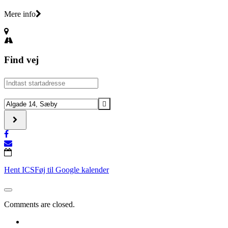
Mere info
Find vej
Address
-
Stygge
Destination
Krumpen
Address
[]
-
Stygge
Krumpen
[]
Hent ICS
Føj til Google kalender
Comments are closed.