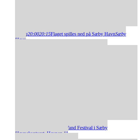
14
aug
20:00
20:15
Flaget spilles ned på Sæby Havn
Sæby
Havn
15
aug
11:00
15:00
SUP & Vand Festival i Sæby
Havnekontoret
, Havnen 11