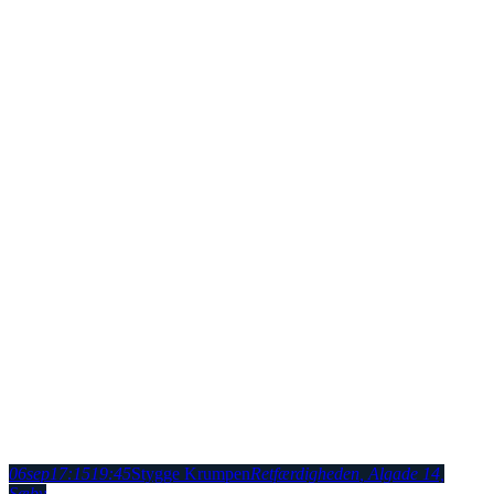
06
sep
17:15
19:45
Stygge Krumpen
Retfærdigheden
, Algade 14,
Sæby