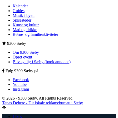
Kalender
Guides
Musik i byen
Spisesteder
Kunst og kultur
Mad og drikke
Børne- og familieaktiviteter
9300 Sæby
Om 9300 Sæby
Opret event
Bliv synlig i Sæby (book annonce)
Følg 9300 Sæby på
Facebook
Youtube
Instagram
© 2026 - 9300 Sæby. All Rights Reserved.
Tapas Deluxe - Dit lokale reklamebureau i Sæby
Likes