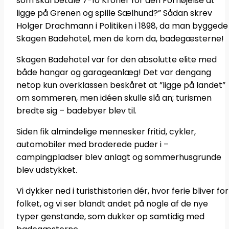
som skal betale 7-10 Kroner for den Fornøjelse at
ligge på Grenen og spille Sælhund?” Sådan skrev
Holger Drachmann i Politiken i 1898, da man byggede
Skagen Badehotel, men de kom da, badegæsterne!
Skagen Badehotel var for den absolutte elite med
både hangar og garageanlæg! Det var dengang
netop kun overklassen beskåret at ”ligge på landet”
om sommeren, men idéen skulle slå an; turismen
bredte sig – badebyer blev til.
Siden fik almindelige mennesker fritid, cykler,
automobiler med broderede puder i –
campingpladser blev anlagt og sommerhusgrunde
blev udstykket.
Vi dykker ned i turisthistorien dér, hvor ferie bliver for
folket, og vi ser blandt andet på nogle af de nye
typer genstande, som dukker op samtidig med