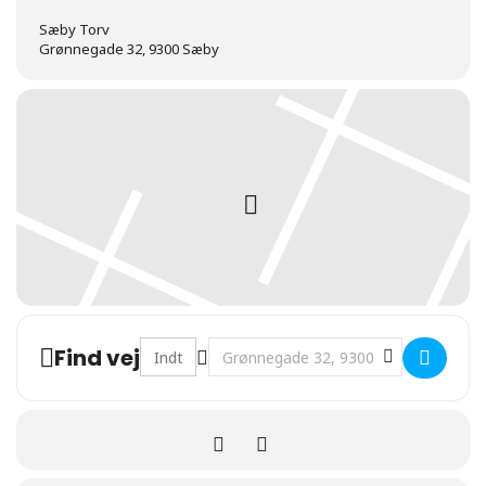
Sæby Torv
Grønnegade 32, 9300 Sæby
Address - Smartcars Biltræf []
Destination Address - Smartcars Bil
Find vej