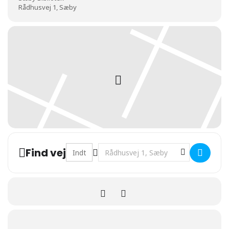
Rådhusvej 1, Sæby
Address - Skattejagt på dragens bibliotek []
Destination Address - Skattejagt på
Find vej