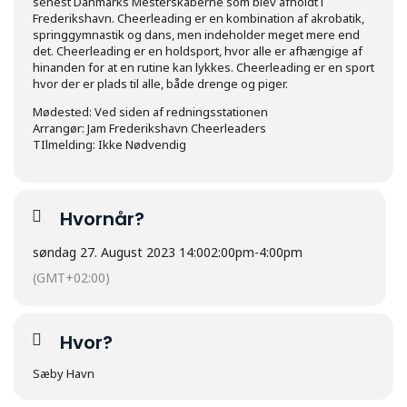
senest Danmarks Mesterskaberne som blev afholdt i
Frederikshavn. Cheerleading er en kombination af akrobatik,
springgymnastik og dans, men indeholder meget mere end
det. Cheerleading er en holdsport, hvor alle er afhængige af
hinanden for at en rutine kan lykkes. Cheerleading er en sport
hvor der er plads til alle, både drenge og piger.
Mødested: Ved siden af redningsstationen
Arrangør: Jam Frederikshavn Cheerleaders
TIlmelding: Ikke Nødvendig
Hvornår?
søndag 27. August 2023 14:00
2:00pm
-
4:00pm
(GMT+02:00)
Hvor?
Sæby Havn