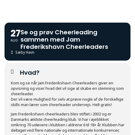
27
Se og prøv Cheerleading
sammen med Jam
AUG
Frederikshavn Cheerleaders
Sæby Havn
Hvad?
Kom og se når Jam Frederikshavn Cheerleaders giver en
opvisning og viser hvad det vil sige at skabe en stemning som
cheerleader.
Der vil være mulighed for selv at prøve nogle af de forskellige
skills man lærer som cheerleader undervejs. Helt gratis!
Jam Frederikshavn cheerleaders blev stiftet i 2002 og er
Danmarks ældste cheerleading klub. Vi har i øjeblikket
omkring 70 udøvere i klubben i aldrene 6 til 18+ år. Klubben har
deltaget ved flere nationale og internationale konkurrencer,