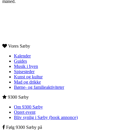
måned.
Vores Sæby
Kalender
Guides
Musik i byen
Spisesteder
Kunst og kultur
Mad og drikke
Børne- og familieaktiviteter
9300 Sæby
Om 9300 Sæby
Opret event
Bliv synlig i Sæby (book annonce)
Følg 9300 Sæby på