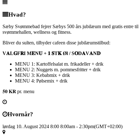
Hvad?
Sæby Svømmebad fejrer Sæbys 500 års jubilæum med gratis entre til
svømmehallen, wellness og fitness.
Bliver du sulten, tilbyder cafeen disse jubilæumstilbud:
V𝐀L𝐆F𝐑I M𝐄N𝐔 + 𝟏 𝐒T𝐊 Øl / S𝐎D𝐀V𝐀N𝐃
MENU 1: Kartoffelsalat m. frikadeller + drik
MENU 2: Nuggets m. pommesfritter + drik
MENU 3: Kebabmix + drik
MENU 4: Pølsemix + drik
𝟓𝟎 𝐊𝐑 pr. menu
Hvornår?
lørdag 10. August 2024 8:00
8:00am
-
2:30pm
(GMT+02:00)