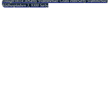
10
aug
8:00
14:30
Sæby Svømmebad: Gratis entre
Sæby Svømmebad
,
Rådhuspladsen 3, 9300 Sæby