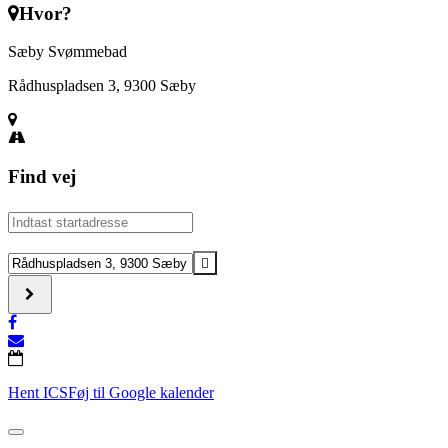
Hvor?
Sæby Svømmebad
Rådhuspladsen 3, 9300 Sæby
Find vej
Address
-
Sæby
Destination
Svømmebad:
Address
Gratis
-
entre
Sæby
[YL1Fevw9L]
Svømmebad:
Gratis
entre
[AySmKSy68]
Hent ICS
Føj til Google kalender