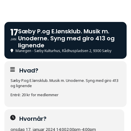
17
Sæby P.og E.lønsklub. Musik m.
Unoderne. Syng med giro 413 og
JAN
lignende
Manegen - Sæby Kulturhus
, Rådhuspladsen 2, 9300 Sæby
Hvad?
Sæby P.og E.lønsklub. Musik m. Unoderne. Syng med giro 413
og lignende
Entré: 20 kr for medlemmer
Hvornår?
onsdag 17. januar 2024 14:00
2:00pm
-
4:00pm