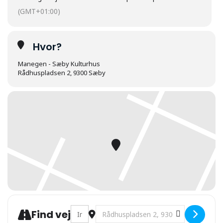
(GMT+01:00)
Hvor?
Manegen - Sæby Kulturhus
Rådhuspladsen 2, 9300 Sæby
Address - Sæby P.og E.lønsklub. Musik m. 
Destination Address - Sæby P.og E.
Find vej