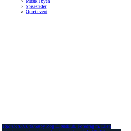
Musik i byen
Spisesteder
Opret event
10
jan
14:00
16:00
Sæby P.og E.lønsklub. Foredrag m. Ellen