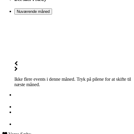
1960
[Yrthd5JQG]
Nuværende måned
Ikke flere events i denne måned. Tryk på pilene for at skifte til
næste måned.