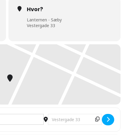
Hvor?
Lanternen - Sæby
Vestergade 33
arfoed Jump Band [c6fhCvppr]
Destination Address - Sæby Jazzfestiva