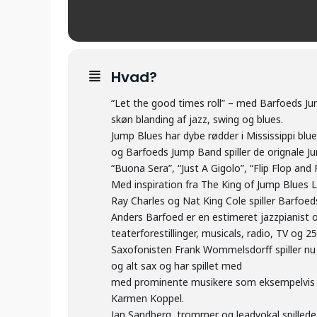
Hvad?
“Let the good times roll” – med Barfoeds Jum
skøn blanding af jazz, swing og blues.
Jump Blues har dybe rødder i Mississippi blu
og Barfoeds Jump Band spiller de orignale J
“Buona Sera”, “Just A Gigolo”, “Flip Flop and
Med inspiration fra The King of Jump Blues L
Ray Charles og Nat King Cole spiller Barfoe
Anders Barfoed er en estimeret jazzpianist og
teaterforestillinger, musicals, radio, TV og 
Saxofonisten Frank Wommelsdorff spiller nu
og alt sax og har spillet med
med prominente musikere som eksempelvis N
Karmen Koppel.
Jan Sandberg, trommer og leadvokal spilled