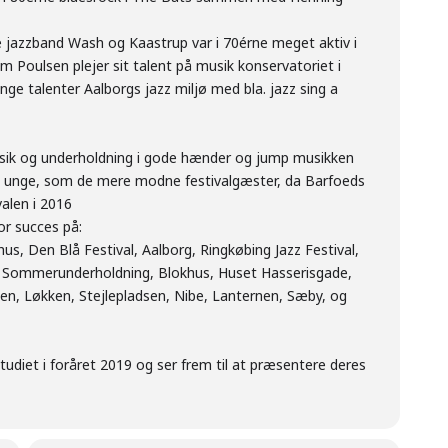
e jazzband Wash og Kaastrup var i 70érne meget aktiv i
 Poulsen plejer sit talent på musik konservatoriet i
ge talenter Aalborgs jazz miljø med bla. jazz sing a
ik og underholdning i gode hænder og jump musikken
l unge, som de mere modne festivalgæster, da Barfoeds
alen i 2016
or succes på:
us, Den Blå Festival, Aalborg, Ringkøbing Jazz Festival,
g, Sommerunderholdning, Blokhus, Huset Hasserisgade,
en, Løkken, Stejlepladsen, Nibe, Lanternen, Sæby, og
udiet i foråret 2019 og ser frem til at præsentere deres