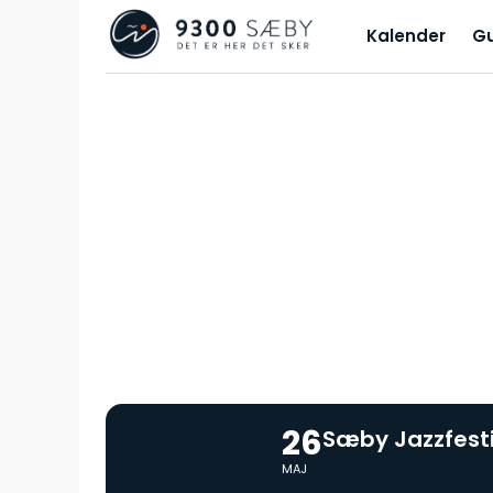
Kalender
G
26
Sæby Jazzfest
MAJ