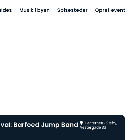
uides
Musik i byen
Spisesteder
Opret event
ival: Barfoed Jump Band
Lanternen - Sæby
,
Vestergade 33