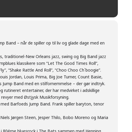
p Band – når de spiller op til liv og glade dage med en
es, traditionel-New Orleans jazz, swing og Big Band jazz
umpblues klassikere som “Let The Good Times Roll”,
 Fly”, “Shake Rattle And Roll”, “Choo Choo Ch`boogie”.
ouis Jordan, Louis Prima, Big Joe Turner, Count Basie,
ds Jump Band med en stilfornemmelse – der gør indtryk.
 rutineret entertainer, der har medvirket i adskillige
25 revyer med Østjysk Musikforsyning.
 med Barfoeds Jump Band. Frank spiller baryton, tenor
iels Jørgen Steen, Jesper Thilo, Bobo Moreno og Maria
e i 80érne bluesrock i The Bats sammen med Henning