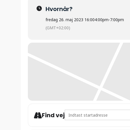
Hvornår?
fredag 26. maj 2023 16:00
4:00pm
-
7:00pm
(GMT+02:00)
Address - Sæby Jazzfestival: B
Find vej