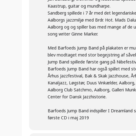
Kaastrup, guitar og mundharpe.
Sandberg spillede i 7 år med det legendarisk
Aalborgs jazzmiljø med Brdr. Hot. Mads Dalum
Aalborg og og spiller bas med mange af de un
song writer Ginne Marker.
Med Barfoeds Jump Band på plakaten er mus
blev modtaget med stor begejstring af såve
Jump Band spillede første gang på Nibefestiv
Barfoeds Jump Band har også spillet med st
Århus Jazzfestival, Bak & Skak Jazzhouse, Årh
Kanaljazz, Løgstør, Duus Vinkælder, Aalbor
Aalborg Club Satchmo, Aalborg, Galleri Munk
Center for Dansk Jazzhistorie.
Barfoeds Jump Band indspiller I Dreamland st
første CD i maj 2019