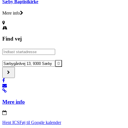
Sæby Baptistkirke
Mere info
Find vej
Address
-
Sæby
Destination
Baptistkirkes
Address
rejsegilde
-
[]
Sæby
Baptistkirkes
rejsegilde
[]
Mere info
Hent ICS
Føj til Google kalender