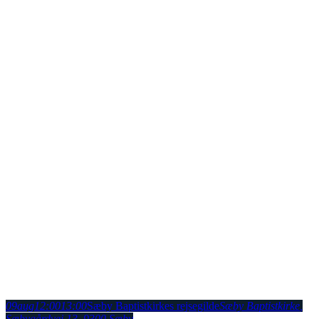
09
aug
12:00
13:00
Sæby Baptistkirkes rejsegilde
Sæby Baptistkirke
,
Sæbygårdvej 13, 9300 Sæby