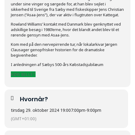
under sine vinger og sørgede for, at han blev sejlet i
sikkerhed til Sverige fra Sæby med fiskeskipper Jens Christian
Jensen (“Asaa-Jens”), der var aktiv i flugtruten over Kattegat.
Rowland Williams’ kontakt med Danmark blev genknyttet ved
adskillige besøg i 1980’erne, hvor det blandt andet blev til et
rørende gensyn med Asaa-Jens.
Kom med på den nervepirrende tur, når lokalarkivar Jørgen
Clausager genopfrisker historien for de dramatiske
begivenheder.
I anledningen af Sæbys 500-års Købstadsjubilæum
KØB BILLET
Hvornår?
tirsdag 29. oktober 2024 19:00
7:00pm
-
9:00pm
(GMT+01:00)