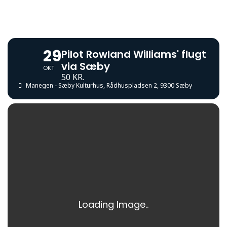
29
Pilot Rowland Williams' flugt
via Sæby
OKT
50 KR.
Manegen - Sæby Kulturhus
, Rådhuspladsen 2, 9300 Sæby