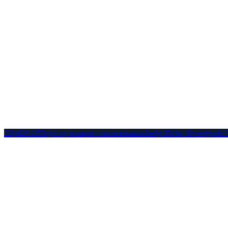
23
jul
20:15
Orgel og trompet i sommernatten
Sæby Kirke
, Strandgade 