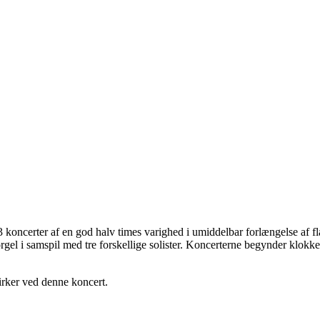
til 3 koncerter af en god halv times varighed i umiddelbar forlængelse af
rgel i samspil med tre forskellige solister. Koncerterne begynder klokk
rker ved denne koncert.