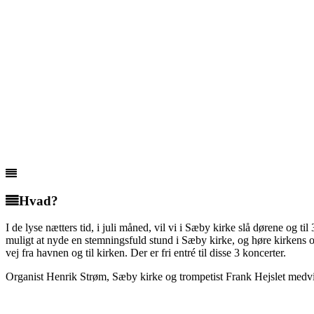
Hvad?
I de lyse nætters tid, i juli måned, vil vi i Sæby kirke slå dørene og 
muligt at nyde en stemningsfuld stund i Sæby kirke, og høre kirkens o
vej fra havnen og til kirken. Der er fri entré til disse 3 koncerter.
Organist Henrik Strøm, Sæby kirke og trompetist Frank Hejslet medvi