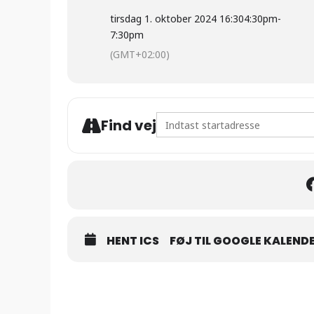
tirsdag 1. oktober 2024 16:30
4:30pm
-
7:30pm
(GMT+02:00)
Address - Opstart ny sæson i D
Find vej
HENT ICS
FØJ TIL GOOGLE KALEND