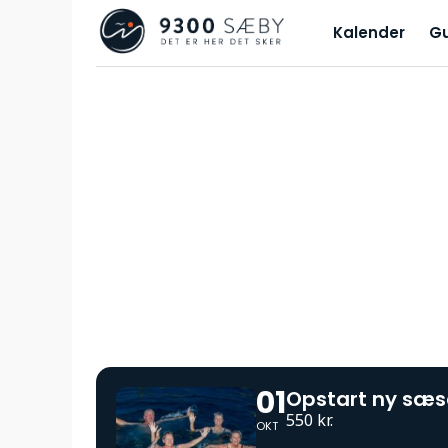
Kalender
G
01
Opstart ny sæs
550 kr.
OKT