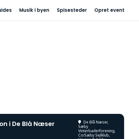
uides
Musik i byen
Spisesteder
Opret event
on i De Blå Næser
De Blå Næser,
Sæby
Vinterbaderforening
,
Co/Sæby Sejlklub,