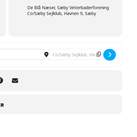
De Blå Næser, Sæby Vinterbaderforening
Co/Sæby Sejlklub, Havnen 9, Sæby
e Blå Næser [JfQ3E36xA]
Destination Address - Opstart ny sæson
ER