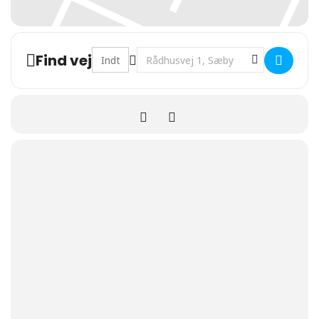
Address - Nattens dyr - skattejagt []
Destination Address - Nattens dyr -
Find vej