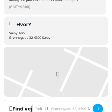
(GMT+02:00)
Hvor?
Sæby Torv
Grønnegade 32, 9300 Sæby
Address - Livemusik med Musikkorps Sæby [
Destination Address - Livemusik m
Find vej