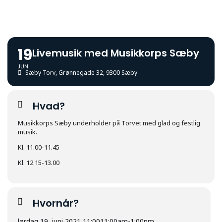
19
Livemusik med Musikkorps Sæby
JUN
Sæby Torv
, Grønnegade 32, 9300 Sæby
Hvad?
Musikkorps Sæby underholder på Torvet med glad og festlig
musik.
Kl. 11.00-11.45
Kl. 12.15-13.00
Hvornår?
lørdag 19. juni 2021 11:00
11:00am
-
1:00pm