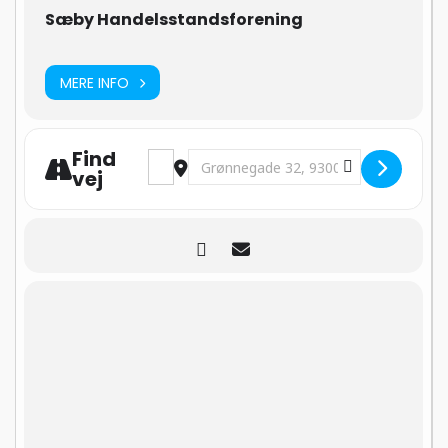
Sæby Handelsstandsforening
MERE INFO
Find
Address - Musik og veteranbiler [m5fQkC
Destination Address - Musik og vet
vej