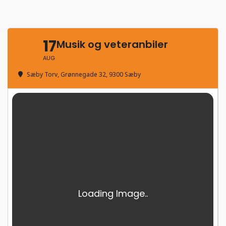
17
Musik og veteranbiler
AUG
Sæby Torv
, Grønnegade 32, 9300 Sæby