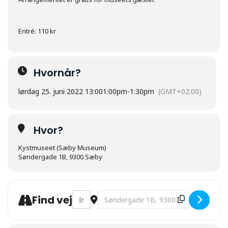
Entré: 110 kr
Hvornår?
lørdag 25. juni 2022 13:00
1:00pm
-
1:30pm
(GMT+02:00)
Hvor?
Kystmuseet (Sæby Museum)
Søndergade 1B, 9300 Sæby
Address - Månedens historie - Sæby under
Destination Address - Månedens hi
Find vej