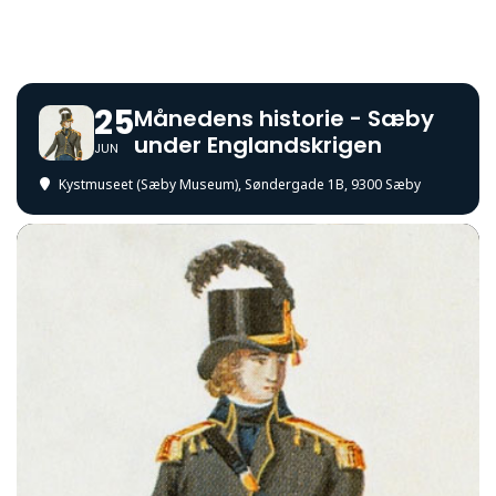
25
Månedens historie - Sæby
under Englandskrigen
JUN
Kystmuseet (Sæby Museum)
, Søndergade 1B, 9300 Sæby