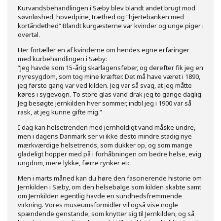
Kurvandsbehandlingen i Sæby blev blandt andet brugt mod
søvnløshed, hovedpine, træthed og “hjertebanken med
kortåndethed” Blandt kurgæsterne var kvinder og unge piger i
overtal.
Her fortæller en af kvinderne om hendes egne erfaringer
med kurbehandlingen i Sæby:
”Jeg havde som 15-årig skarlagensfeber, og derefter fik jeg en
nyresygdom, som tog mine kræfter. Det må have været i 1890,
jeg første gang var ved kilden. Jeg var så svag, at jeg måtte
køres i sygevogn. To store glas vand drak jeg to gange daglig.
Jeg besøgte jernkilden hver sommer, indtil jeg i 1900 var så
rask, at jeg kunne gifte mig.”
I dag kan helsetrenden med jernholdigt vand måske undre,
men i dagens Danmark ser vi ikke desto mindre stadig nye
mærkværdige helsetrends, som dukker op, og som mange
gladeligt hopper med på i forhåbningen om bedre helse, evig
ungdom, mere lykke, færre rynker etc.
Men i marts måned kan du høre den fascinerende historie om
Jernkilden i Sæby, om den helsebølge som kilden skabte samt
om Jernkilden egentlig havde en sundhedsfremmende
virkning. Vores museumsformidler vil også vise nogle
spændende genstande, som knytter sig til Jernkilden, og så