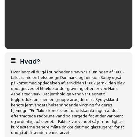
Hvad?
Hvor langt vil du gå i sundhedens navn? I slutningen af 1800-
tallet ramte en helsebølge Danmark, og her kom Sæby også
på kortet med opdagelsen af Jernkilden i 1882. Jernkilden blev
opdaget ved et tilfælde under gravning efter ler ved Hans
Aabels teglværk. Det jernholdige vand var uegnet til
teglproduktion, men en gruppe arbejdere fra Sydtyskland
kendte jernvandets helsebringende virkning fra deres
hjemegn. ”En ”kilde-kone” stod for udskænkningen af det
eftertragtede rødbrune vand og sørgede for, at der var pænt
og ordentligt på stedet. – Faktisk var vandet så jernholdigt, at
kurgæsterne senere måtte drikke det med glassugerør for at
undgå at få tænderne misfarvet.