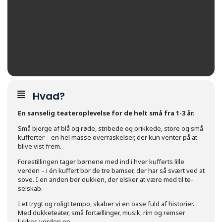
Hvad?
En sanselig teateroplevelse for de helt små fra 1-3 år.
Små bjerge af blå og røde, stribede og prikkede, store og små
kufferter – en hel masse overraskelser, der kun venter på at
blive vist frem.
Forestillingen tager børnene med ind i hver kufferts lille
verden – i én kuffert bor de tre bamser, der har så svært ved at
sove. I en anden bor dukken, der elsker at være med til te-
selskab.
I et trygt og roligt tempo, skaber vi en oase fuld af historier.
Med dukketeater, små fortællinger, musik, rim og remser
lukkes verden op.