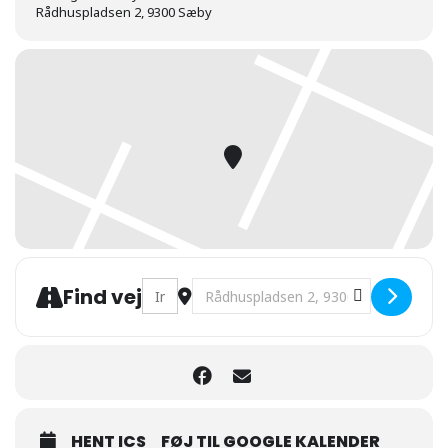
Rådhuspladsen 2, 9300 Sæby
Address - Luk op… [ZT0ADhzgC]
Destination Address - Luk op… [ZyC
Find vej
HENT ICS
FØJ TIL GOOGLE KALENDER