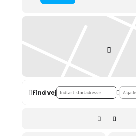
Address - Krus og Kopper - Workshop []
Destinat
Find vej