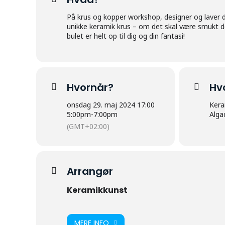
På krus og kopper workshop, designer og laver du
unikke keramik krus – om det skal være smukt dek
bulet er helt op til dig og din fantasi!
Hvornår?
Hv
onsdag 29. maj 2024 17:00
Kera
5:00pm
-
7:00pm
Alga
(GMT+02:00)
Arrangør
Keramikkunst
MERE INFO