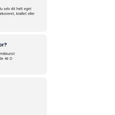
 selv dit helt eget
oreret, krøllet eller
or?
mikkunst
de 46 D