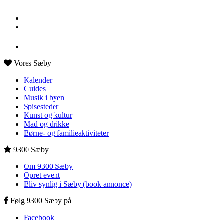
Vores Sæby
Kalender
Guides
Musik i byen
Spisesteder
Kunst og kultur
Mad og drikke
Børne- og familieaktiviteter
9300 Sæby
Om 9300 Sæby
Opret event
Bliv synlig i Sæby (book annonce)
Følg 9300 Sæby på
Facebook