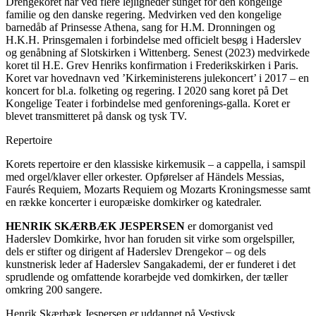
Drengekoret har ved flere lejligheder sunget for den kongelige
familie og den danske regering. Medvirken ved den kongelige
barnedåb af Prinsesse Athena, sang for H.M. Dronningen og
H.K.H. Prinsgemalen i forbindelse med officielt besøg i Haderslev
og genåbning af Slotskirken i Wittenberg. Senest (2023) medvirkede
koret til H.E. Grev Henriks konfirmation i Frederikskirken i Paris.
Koret var hovednavn ved ’Kirkeministerens julekoncert’ i 2017 – en
koncert for bl.a. folketing og regering. I 2020 sang koret på Det
Kongelige Teater i forbindelse med genforenings-galla. Koret er
blevet transmitteret på dansk og tysk TV.
Repertoire
Korets repertoire er den klassiske kirkemusik – a cappella, i samspil
med orgel/klaver eller orkester. Opførelser af Händels Messias,
Faurés Requiem, Mozarts Requiem og Mozarts Kroningsmesse samt
en række koncerter i europæiske domkirker og katedraler.
HENRIK SKÆRBÆK JESPERSEN
er domorganist ved
Haderslev Domkirke, hvor han foruden sit virke som orgelspiller,
dels er stifter og dirigent af Haderslev Drengekor – og dels
kunstnerisk leder af Haderslev Sangakademi, der er funderet i det
sprudlende og omfattende korarbejde ved domkirken, der tæller
omkring 200 sangere.
Henrik Skærbæk Jespersen er uddannet på Vestjysk