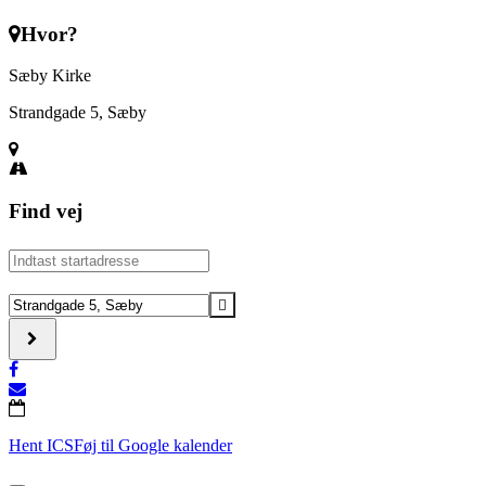
Hvor?
Sæby Kirke
Strandgade 5, Sæby
Find vej
Address
-
Koncert
Destination
med
Address
Haderslev
-
drenge-
Koncert
og
med
mandskor
Haderslev
[]
drenge-
og
Hent ICS
Føj til Google kalender
mandskor
[]