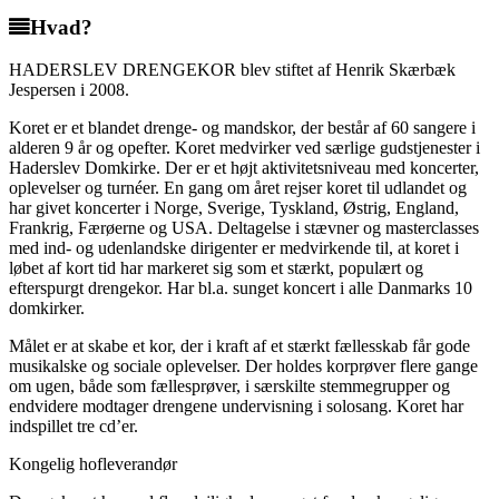
Hvad?
HADERSLEV DRENGEKOR blev stiftet af Henrik Skærbæk
Jespersen i 2008.
Koret er et blandet drenge- og mandskor, der består af 60 sangere i
alderen 9 år og opefter. Koret medvirker ved særlige gudstjenester i
Haderslev Domkirke. Der er et højt aktivitetsniveau med koncerter,
oplevelser og turnéer. En gang om året rejser koret til udlandet og
har givet koncerter i Norge, Sverige, Tyskland, Østrig, England,
Frankrig, Færøerne og USA. Deltagelse i stævner og masterclasses
med ind- og udenlandske dirigenter er medvirkende til, at koret i
løbet af kort tid har markeret sig som et stærkt, populært og
efterspurgt drengekor. Har bl.a. sunget koncert i alle Danmarks 10
domkirker.
Målet er at skabe et kor, der i kraft af et stærkt fællesskab får gode
musikalske og sociale oplevelser. Der holdes korprøver flere gange
om ugen, både som fællesprøver, i særskilte stemmegrupper og
endvidere modtager drengene undervisning i solosang. Koret har
indspillet tre cd’er.
Kongelig hofleverandør