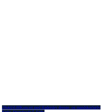
29
okt
14:00
Koncert med Haderslev drenge- og mandskor
Sæby
Kirke
, Strandgade 5, Sæby