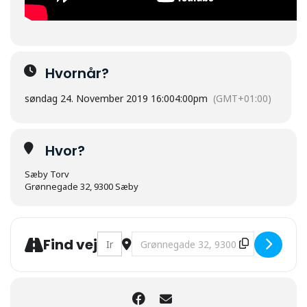
Hvornår?
søndag 24. November 2019 16:00
4:00pm
(GMT+01:00)
Hvor?
Sæby Torv
Grønnegade 32, 9300 Sæby
Address - Juletræet tændes på torvet [IM
Destination Address - Juletræet tæ
Find vej