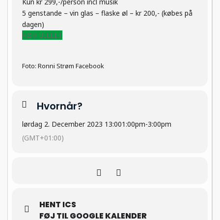
Kun kr 299,-/person incl musik
5 genstande – vin glas – flaske øl – kr 200,- (købes på
dagen)
KØB BILLET
Foto: Ronni Strøm Facebook
Hvornår?
lørdag 2. December 2023 13:00
1:00pm
-
3:00pm
(GMT+01:00)
HENT ICS
FØJ TIL GOOGLE KALENDER