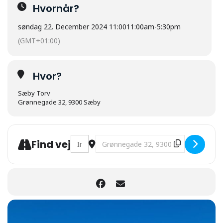
Hvornår?
søndag 22. December 2024 11:00
11:00am
-
5:30pm
(GMT+01:00)
Hvor?
Sæby Torv
Grønnegade 32, 9300 Sæby
Address - Jul på Torvet [9z2vXp68z]
Destination Address - Jul på Torvet
Find vej