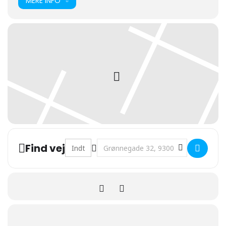
MERE INFO
Address - Jubilæumsmarch og koncert med 
Destination Address - Jubilæumsm
Find vej