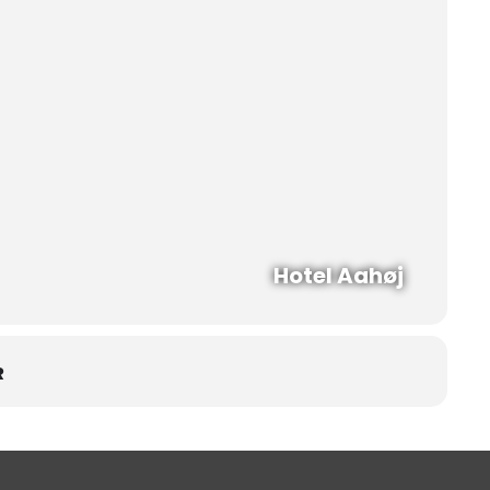
Hotel Aahøj
R