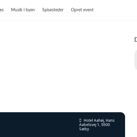
es
Musik i byen
Spisesteder
Opret event
Hotel Aahøj
, Hans
Aabelsvej 1, 9300
Sæby