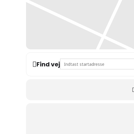
Address - Jazzaften []
Find vej