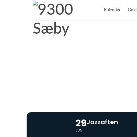
Kalender
Guid
29
Jazzaften
JUN