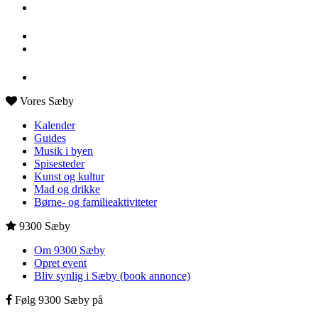
Vores Sæby
Kalender
Guides
Musik i byen
Spisesteder
Kunst og kultur
Mad og drikke
Børne- og familieaktiviteter
9300 Sæby
Om 9300 Sæby
Opret event
Bliv synlig i Sæby (book annonce)
Følg 9300 Sæby på