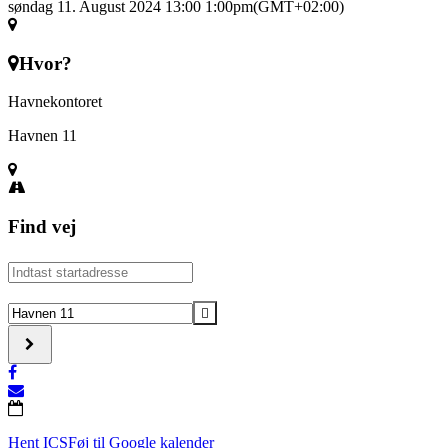
søndag 11. August 2024 13:00
1:00pm
(GMT+02:00)
Hvor?
Havnekontoret
Havnen 11
Find vej
Address
-
Harmonika-
Destination
musik
Address
på
-
havnen
Harmonika-
[]
musik
på
havnen
[]
Hent ICS
Føj til Google kalender