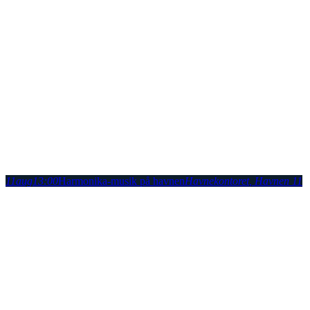
11
aug
13:00
Harmonika-musik på havnen
Havnekontoret
, Havnen 11