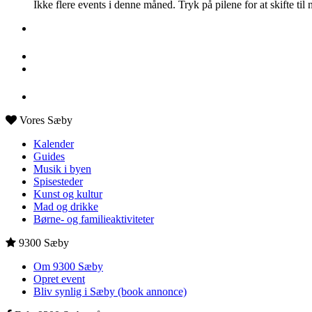
Ikke flere events i denne måned. Tryk på pilene for at skifte til
Vores Sæby
Kalender
Guides
Musik i byen
Spisesteder
Kunst og kultur
Mad og drikke
Børne- og familieaktiviteter
9300 Sæby
Om 9300 Sæby
Opret event
Bliv synlig i Sæby (book annonce)