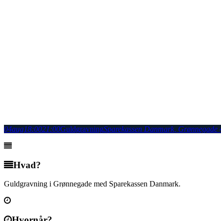
04
aug
18:00
21:00
Guldgravning
Sparekassen Danmark
, Grønnegade 
Hvad?
Guldgravning i Grønnegade med Sparekassen Danmark.
Hvornår?