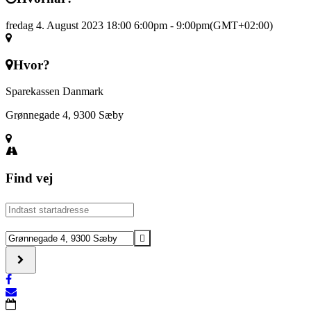
fredag 4. August 2023 18:00
6:00pm
-
9:00pm
(GMT+02:00)
Hvor?
Sparekassen Danmark
Grønnegade 4, 9300 Sæby
Find vej
Address
-
Guldgravning
Destination
[]
Address
-
Guldgravning
[]