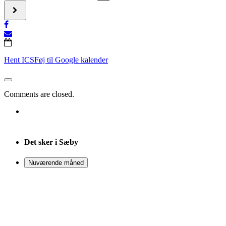
Address
fra
-
kyst
Guidede
ved
fisketure
Kattegat
fra
[]
kyst
ved
Hent ICS
Føj til Google kalender
Kattegat
[]
Comments are closed.
Det sker i Sæby
Nuværende måned