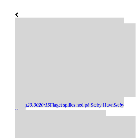
14
aug
20:00
20:15
Flaget spilles ned på Sæby Havn
Sæby
Havn