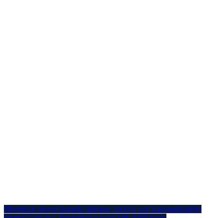
08
jun
Hele dagen
Guidede fisketure fra kyst ved Kattegat
Hedebo
Strand Camping
, Frederikshavnsvej 108, 9300 Sæby