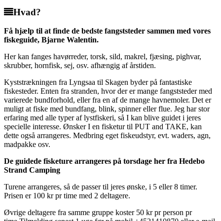
Hvad?
Få hjælp til at finde de bedste fangststeder sammen med vores
fiskeguide, Bjarne Walentin.
Her kan fanges havørreder, torsk, sild, makrel, fjæsing, pighvar,
skrubber, hornfisk, sej, osv. afhængig af årstiden.
Kyststrækningen fra Lyngsaa til Skagen byder på fantastiske
fiskesteder. Enten fra stranden, hvor der er mange fangststeder med
varierede bundforhold, eller fra en af de mange havnemoler. Det er
muligt at fiske med bundfang, blink, spinner eller flue. Jeg har stor
erfaring med alle typer af lystfiskeri, så I kan blive guidet i jeres
specielle interesse. Ønsker I en fisketur til PUT and TAKE, kan
dette også arrangeres. Medbring eget fiskeudstyr, evt. waders, agn,
madpakke osv.
De guidede fisketure arrangeres på torsdage her fra Hedebo
Strand Camping
Turene arrangeres, så de passer til jeres ønske, i 5 eller 8 timer.
Prisen er 100 kr pr time med 2 deltagere.
Øvrige deltagere fra samme gruppe koster 50 kr pr person pr