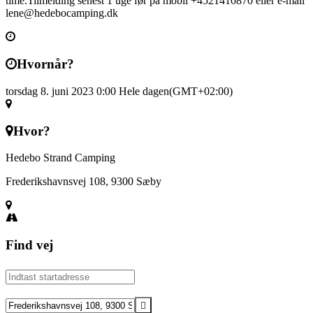
time.Tilmelding senest 1 uge før på mobil +4521410870 eller e-mail
lene@hedebocamping.dk
Hvornår?
torsdag 8. juni 2023 0:00
Hele dagen
(GMT+02:00)
Hvor?
Hedebo Strand Camping
Frederikshavnsvej 108, 9300 Sæby
Find vej
Address
-
Guidede
Destination
fisketure