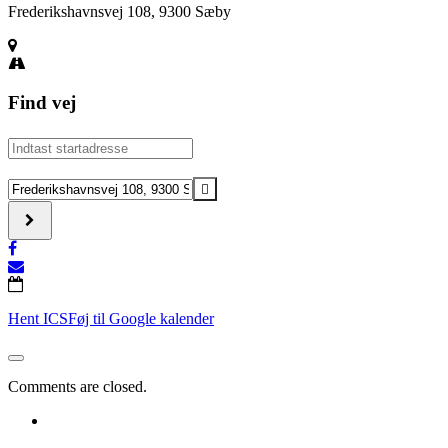
Frederikshavnsvej 108, 9300 Sæby
Find vej
Address
-
Gratis
Destination
is
Address
til
-
børnene
Gratis
[]
is
til
børnene
[]
Hent ICS
Føj til Google kalender
Comments are closed.