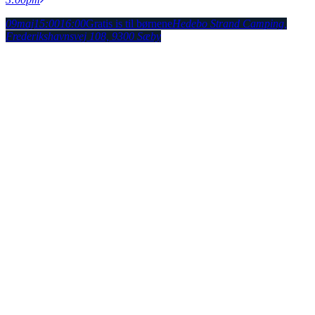
09
maj
15:00
16:00
Gratis is til børnene
Hedebo Strand Camping
,
Frederikshavnsvej 108, 9300 Sæby