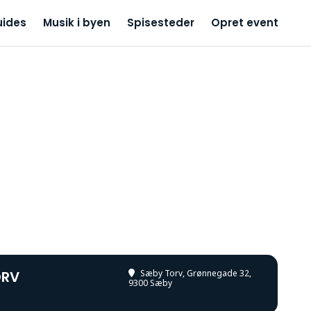
uides
Musik i byen
Spisesteder
Opret event
ORV
Sæby Torv
, Grønnegade 32,
9300 Sæby