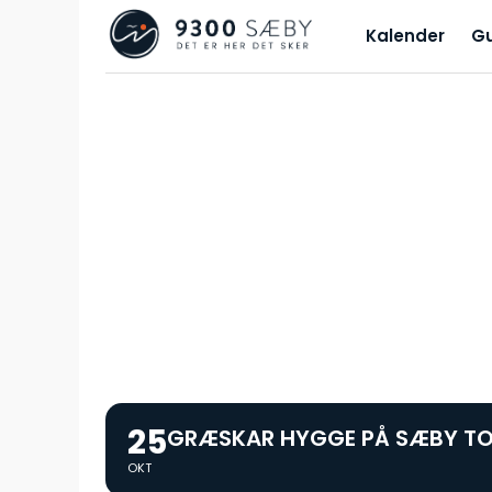
Kalender
G
25
GRÆSKAR HYGGE PÅ SÆBY T
OKT