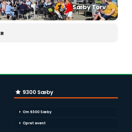
Sæby Torv
ER
9300 Sæby
Om 9300 Sæby
Opret event