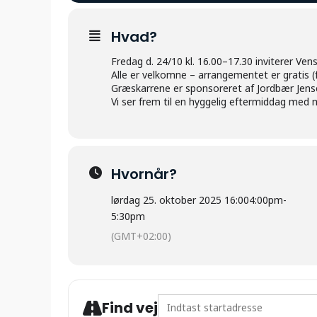
Hvad?
Fredag d. 24/10 kl. 16.00–17.30 inviterer Ve
Alle er velkomne – arrangementet er gratis (fø
Græskarrene er sponsoreret af Jordbær Jense
Vi ser frem til en hyggelig eftermiddag me
Hvornår?
lørdag 25. oktober 2025 16:00
4:00pm
-
5:30pm
(GMT+02:00)
Address - GRÆSKAR HYGGE PÅ S
Find vej