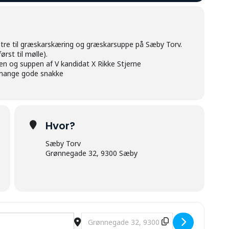
nstre til græskarskæring og græskarsuppe på Sæby Torv.
rst til mølle).
n og suppen af V kandidat X Rikke Stjerne
d mange gode snakke
Hvor?
Sæby Torv
Grønnegade 32, 9300 Sæby
ÆBY TORV [ic2SiFWGF]
Destination Address - GRÆSKAR HYGGE 