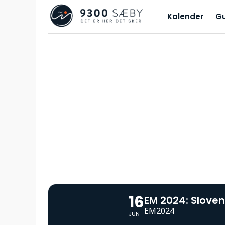
Kalender
G
16
EM 2024: Slove
EM2024
JUN