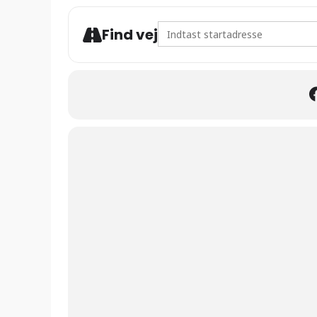
Address - EM 2024: Slovenien 
Find vej