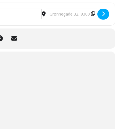
- Danmark [iCh9UFtWh]
Destination Address - EM 2024: Sloven