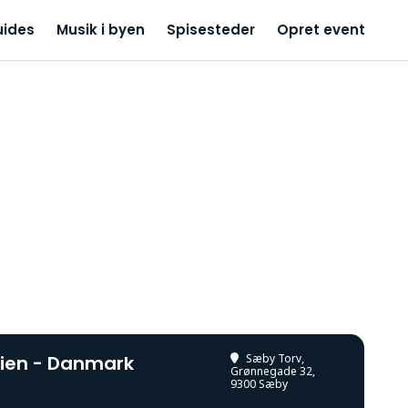
uides
Musik i byen
Spisesteder
Opret event
nien - Danmark
Sæby Torv
,
Grønnegade 32,
9300 Sæby