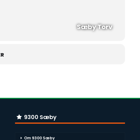
Sæby Torv
ER
9300 Sæby
Om 9300 Sæby