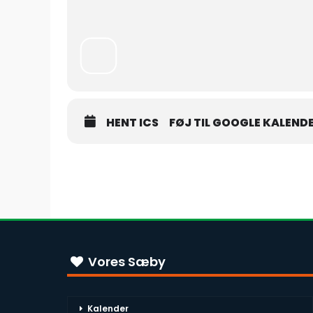
HENT ICS
FØJ TIL GOOGLE KALEND
Vores Sæby
Kalender